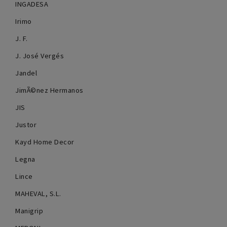
INGADESA
Irimo
J. F.
J. José Vergés
Jandel
JimÃ©nez Hermanos
JIS
Justor
Kayd Home Decor
Legna
Lince
MAHEVAL, S.L.
Manigrip