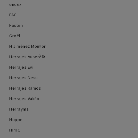
endex
FAC
Fasten
Groël
H Jiménez Monllor
Herrajes AuserÃ©
Herrajes Evi
Herrajes Nesu
Herrajes Ramos
Herrajes Valiño
Herrayma
Hoppe
HPRO