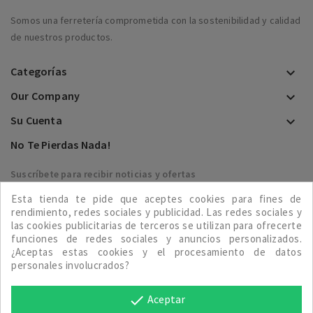
Somos una ferretería comprometida con la sostenibilidad y calidad
de nuestros productos.
Categorías

Our Company

Su Cuenta

No Te Pierdas Nada!
Suscríbete para recibir noticias y ofertas
Esta tienda te pide que aceptes cookies para fines de

rendimiento, redes sociales y publicidad. Las redes sociales y
las cookies publicitarias de terceros se utilizan para ofrecerte
funciones de redes sociales y anuncios personalizados.
¿Aceptas estas cookies y el procesamiento de datos
personales involucrados?
Aceptar
done
© 2023 - Ferretería Veiga, S.L.