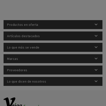

Productos en oferta

Artículos destacados

Lo que más se vende

Marcas

Proveedores

Lo que dicen de nosotros