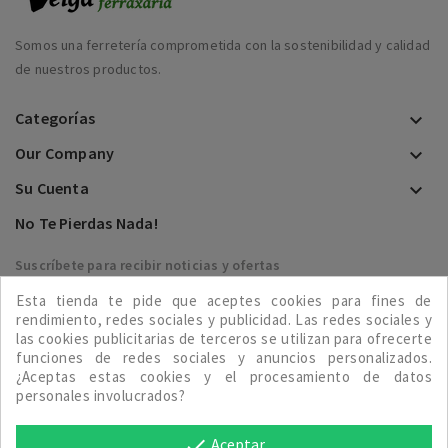
Somos una ferretería comprometida con la sostenibilidad y calidad
de nuestros productos.
Categorías

Our Company

Su Cuenta

No Te Pierdas Nada!
Suscríbete para recibir noticias y ofertas
Esta tienda te pide que aceptes cookies para fines de

rendimiento, redes sociales y publicidad. Las redes sociales y
las cookies publicitarias de terceros se utilizan para ofrecerte
funciones de redes sociales y anuncios personalizados.
¿Aceptas estas cookies y el procesamiento de datos
personales involucrados?
Aceptar
done