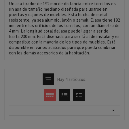
Un
as
a
tir
ador
de
192
mm
de
dist
anc
ia
ent
re
torn
ill
os
es
un
as
a
de
t
ama
ño
med
iano
dise
ñ
ada
para
us
arse
en
pu
ert
as
y
cajones de muebles
.
Est
á
he
cha
de
metal
resist
ente
, ya sea alumnio, latón o zamak
.
El
as
a
ti
ene
192
mm
ent
re
los
or
ific
ios
de
los
torn
ill
os
,
con
un
di
á
met
ro
de
4
mm
.
La
long
itud
total
del
as
a
puede llegar a ser
de
hasta
230
mm
.
Est
á
dise
ñ
ada
para
ser
f
á
cil
de
inst
al
ar
y
es
compatible
con
la
mayor
ía
de
los
tip
os
de
muebles
.
Est
á
disp
on
ible
en
var
ios
acabados
para
que
p
ued
a
comb
inar
con
los
dem
ás
acc
es
or
ios
de
la
habit
aci
ón
.
Hay 4 artículos.
