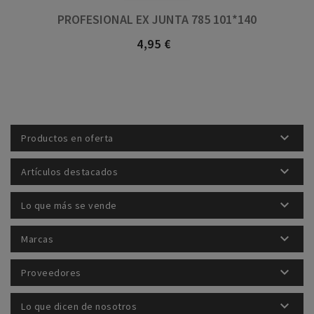
PROFESIONAL EX JUNTA 785 101*140
4,95 €
Precio

Productos en oferta

Artículos destacados

Lo que más se vende

Marcas

Proveedores

Lo que dicen de nosotros