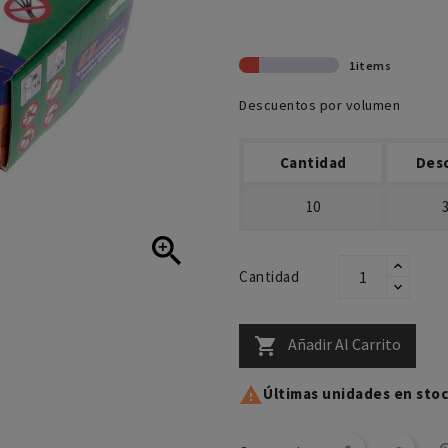
1items
Descuentos por volumen
Cantidad
Des
10

Cantidad
Añadir Al Carrito


Últimas unidades en sto