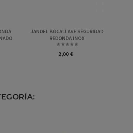
ONDA
JANDEL BOCALLAVE SEGURIDAD
INADO
REDONDA INOX





2,00 €
Precio
TEGORÍA: