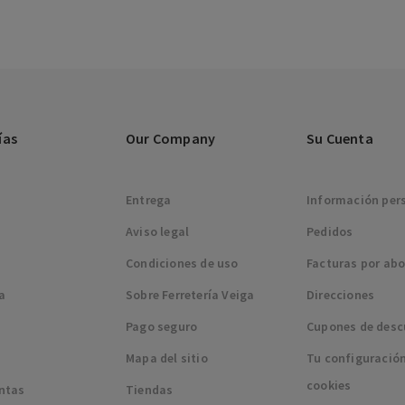
ías
Our Company
Su Cuenta
Entrega
Información per
Aviso legal
Pedidos
Condiciones de uso
Facturas por ab
ía
Sobre Ferretería Veiga
Direcciones
s
Pago seguro
Cupones de desc
Mapa del sitio
Tu configuració
cookies
ntas
Tiendas