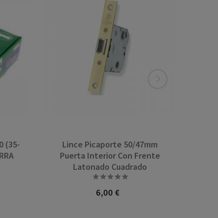
 (35-
Lince Picaporte 50/47mm
URRA
Puerta Interior Con Frente
Latonado Cuadrado





6,00 €
Precio