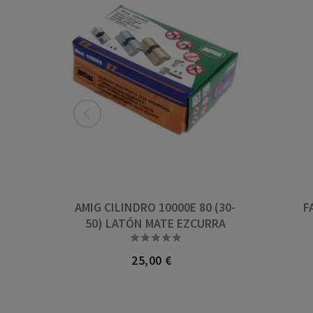
AMIG CILINDRO 10000E 80 (30-
F
50) LATÓN MATE EZCURRA





25,00 €
Precio