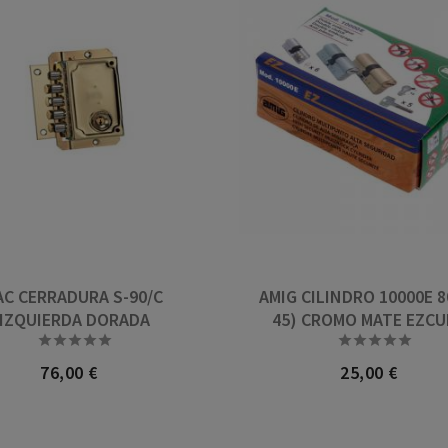
AC CERRADURA S-90/C
AMIG CILINDRO 10000E 80
IZQUIERDA DORADA
45) CROMO MATE EZC










76,00 €
25,00 €
Precio
Precio