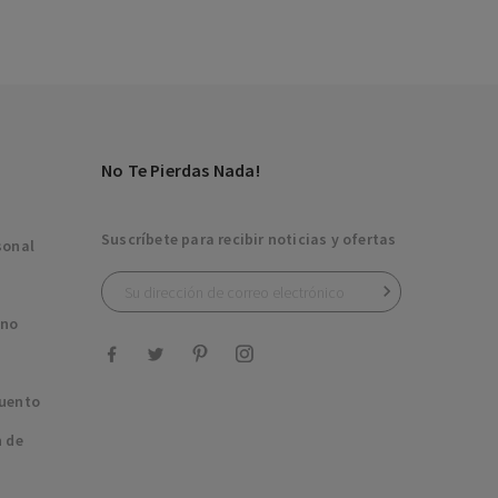
No Te Pierdas Nada!
Suscríbete para recibir noticias y ofertas
sonal

ono
uento
n de