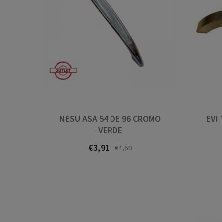
NESU ASA 54 DE 96 CROMO
EVI
VERDE
€3,91
Prezo
Prezo
€4,60
normal