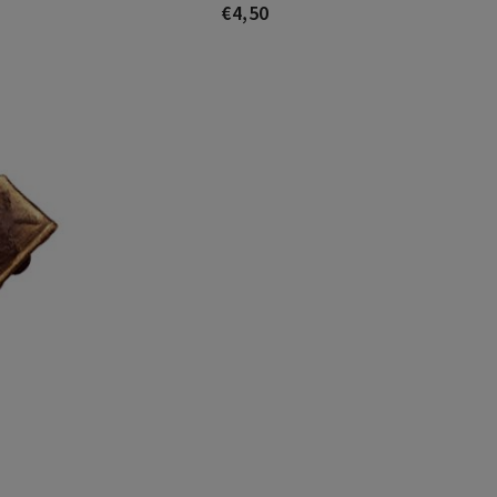
atópoo alí seguro. Non fal
€4,50
Prezo
Recomendada totalmente
io Morado
Óscar Seijas