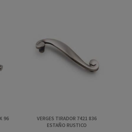
o atopas aquí, é que
Boa atención e servicio
ai
rápido. Grande cantidade
material, especialmente 
X 96
VERGES TIRADOR 7421 836
pechaduras e manivelas.
ESTAÑO RUSTICO
Sempre que busco algo di