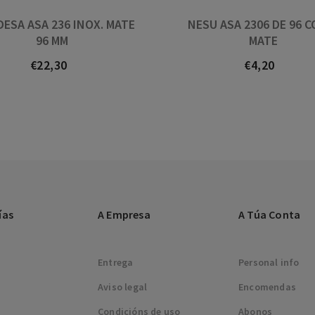
DESA ASA 236 INOX. MATE
NESU ASA 2306 DE 96 C
96 MM
MATE
€22,30
€4,20
Prezo
Prezo
ías
A Empresa
A Túa Conta
Entrega
Personal info
Aviso legal
Encomendas
Condicións de uso
Abonos