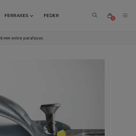
FERRAXES
FEDER

0
96 mm entre parafusos