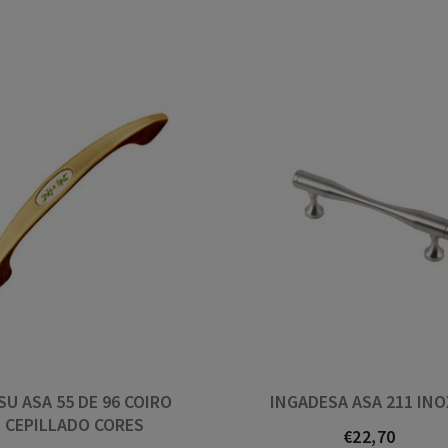
Great people, very helpful,
Se non 
large range of handles etc.
non o h
Highly recommended
SU ASA 55 DE 96 COIRO
INGADESA ASA 211 INO
CEPILLADO CORES
€22,70
Prezo