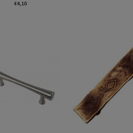
€4,10
Prezo
Anton
Philip Brady