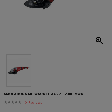

AMOLADORA MILWAUKEE AGV21-230E MWK
(0) Reviews




