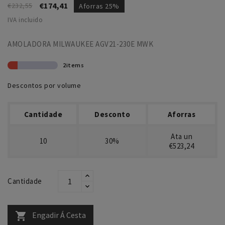
€174,41
€232,55
Aforras 25%
IVA incluido
AMOLADORA MILWAUKEE AGV21-230E MWK
2items
Descontos por volume
Cantidade
Desconto
Aforras
Ata un
10
30%
€523,24
Cantidade
Engadir Á Cesta
