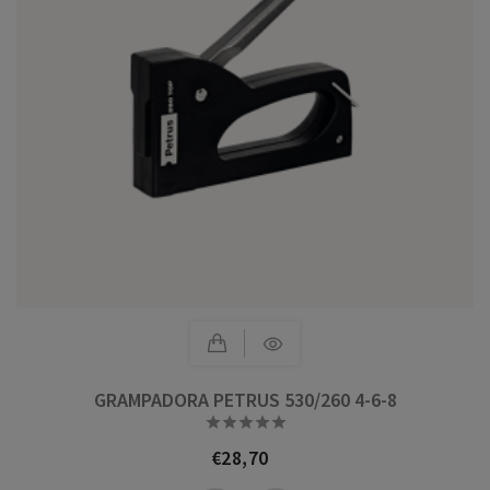
GRAMPADORA PETRUS 530/260 4-6-8





€28,70
Prezo