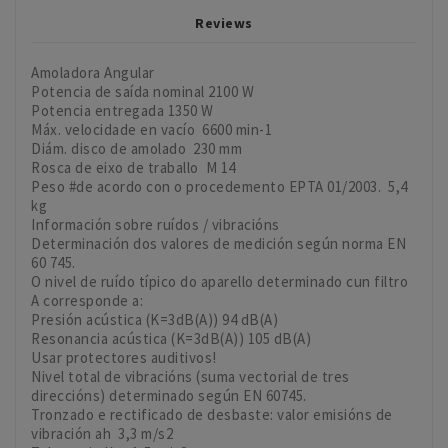
Reviews
Amoladora Angular
Potencia de saída nominal 2100 W
Potencia entregada 1350 W
Máx. velocidade en vacío 6600 min-1
Diám. disco de amolado 230 mm
Rosca de eixo de traballo M 14
Peso #de acordo con o procedemento EPTA 01/2003. 5,4
kg
Información sobre ruídos / vibracións
Determinación dos valores de medición según norma EN
60 745.
O nivel de ruído típico do aparello determinado cun filtro
A corresponde a:
Presión acústica (K=3dB(A)) 94 dB(A)
Resonancia acústica (K=3dB(A)) 105 dB(A)
Usar protectores auditivos!
Nivel total de vibracións (suma vectorial de tres
direccións) determinado según EN 60745.
Tronzado e rectificado de desbaste: valor emisións de
vibración ah 3,3 m/s2