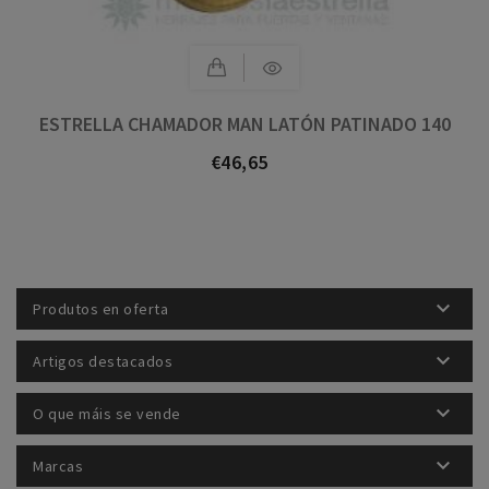
ESTRELLA CHAMADOR MAN LATÓN PATINADO 140
€46,65
Prezo

Produtos en oferta

Artigos destacados

O que máis se vende

Marcas