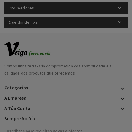

Proveedores

Que din de nós
Somos unha ferraxaría comprometida coa sostibilidade e a
calidade dos produtos que ofrecemos.
Categorías

A Empresa

A Túa Conta

Sempre Ao Día!
Suscríbete para recibires novas e ofertas.