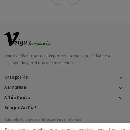
Somos unha ferraxaría comprometida coa sostibilidade e a
calidade dos produtos que ofrecemos.
Categorías

A Empresa

A Túa Conta

Sempre Ao Día!
Suscríbete para recibires novas e ofertas.
Esta tenda pídelle que acepte cookies con fins de