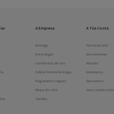
ías
A Empresa
A Túa Conta
Entrega
Personal info
Aviso legal
Encomendas
Condicións de uso
Abonos
ría
Sobre Ferretería Veiga
Enderezos
Pagamento seguro
Descontos
Mapa do sitio
Your cookie sett
tas
Tendas