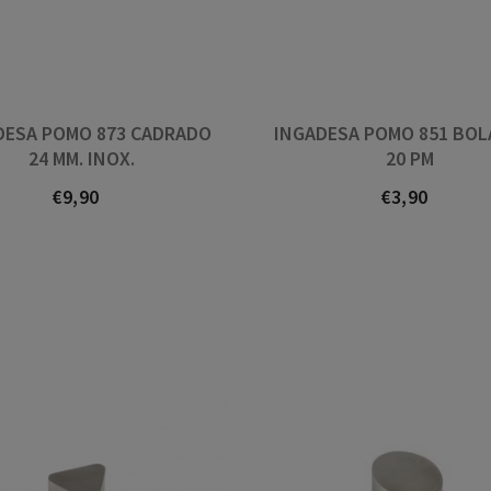
Anton
Philip Brady
DESA POMO 873 CADRADO
INGADESA POMO 851 BOL
24 MM. INOX.
20 PM
€9,90
€3,90
Prezo
Prezo