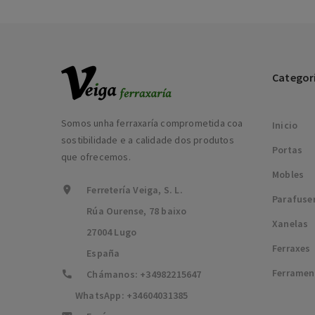
Categor
Somos unha ferraxaría comprometida coa
Inicio
sostibilidade e a calidade dos produtos
Portas
que ofrecemos.
Mobles
Ferretería Veiga, S. L.
Parafuse
Rúa Ourense, 78 baixo
Xanelas
27004 Lugo
Ferraxes
España
Ferramen
Chámanos:
+34982215647
WhatsApp:
+34604031385