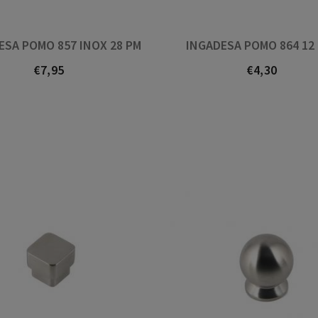
ESA POMO 857 INOX 28 PM
INGADESA POMO 864 12
€7,95
€4,30
Prezo
Prezo
Great people, very helpful,
Se non 
large range of handles etc.
non o h
Highly recommended