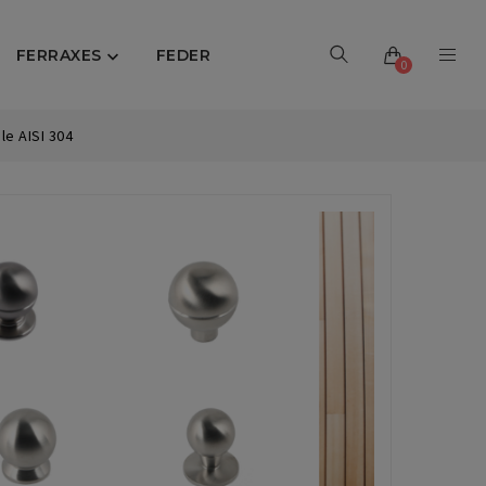
FERRAXES
FEDER

0
le AISI 304