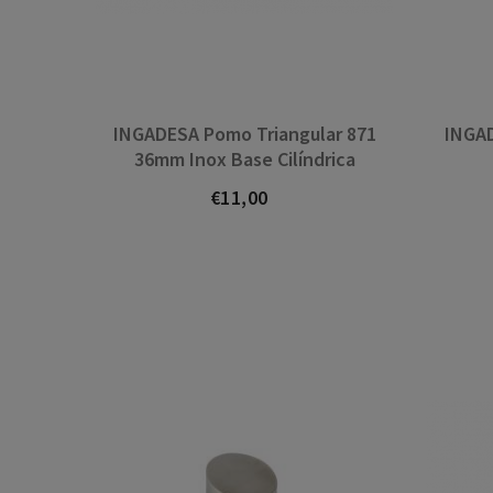
z Arias
Alejandro Quiroga
INGADESA Pomo Triangular 871
INGA
36mm Inox Base Cilíndrica
€11,00
Prezo