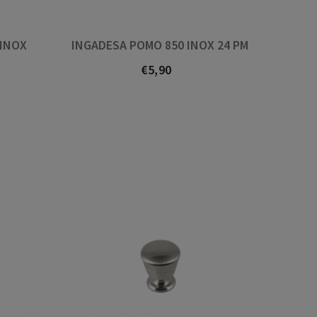
 INOX
INGADESA POMO 850 INOX 24 PM
€5,90
Prezo
o atopas aquí, é que
Boa atención e servicio
ai
rápido. Grande cantidade
material, especialmente 
pechaduras e manivelas.
Sempre que busco algo di