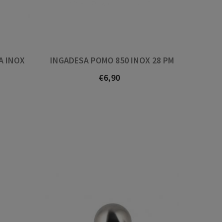
atópoo alí seguro. Non fal
Recomendada totalmente
io Morado
A INOX
INGADESA POMO 850 INOX 28 PM
€6,90
Prezo
Óscar Seijas