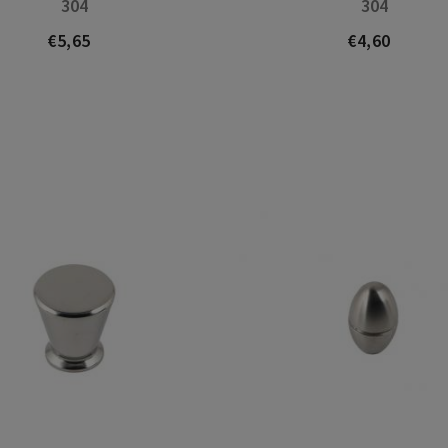
304
304
€5,65
€4,60
Prezo
Prezo