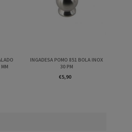
ALADO
INGADESA POMO 851 BOLA INOX
3 MM
30 PM
€5,90
Prezo