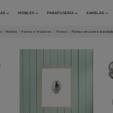
AS
MOBLES
PARAFUSERÍA
XANELAS




io
Mobles
Pomos e tiradores
Pomos
Pomos en aceiro inoxidab