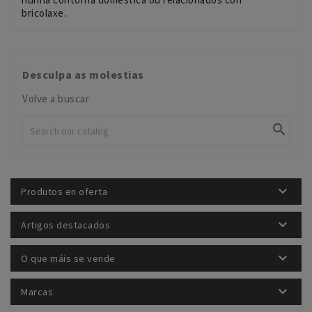
bricolaxe.
Desculpa as molestias
Volve a buscar


Produtos en oferta

Artigos destacados

O que máis se vende

Marcas