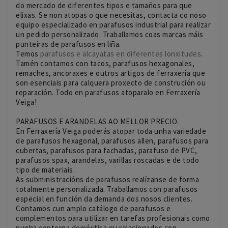
do mercado de diferentes tipos e tamaños para que
elixas. Se non atopas o que necesitas, contacta co noso
equipo especializado en parafusos industrial para realizar
un pedido personalizado. Traballamos coas marcas máis
punteiras de parafusos en liña.
Temos
parafusos e alcayatas en diferentes lonxitudes
.
Tamén contamos con tacos, parafusos hexagonales,
remaches, ancoraxes e outros artigos de ferraxería que
son esenciais para calquera proxecto de construción ou
reparación. Todo en parafusos atoparalo en Ferraxería
Veiga!
PARAFUSOS E ARANDELAS AO MELLOR PRECIO.
En Ferraxería Veiga poderás atopar toda unha variedade
de parafusos hexagonal, parafusos allen, parafusos para
cubertas, parafusos para fachadas, parafuso de PVC,
parafusos spax, arandelas, varillas roscadas e de todo
tipo de materiais.
As subministracións de parafusos realízanse de forma
totalmente personalizada. Traballamos con parafusos
especial en función da demanda dos nosos clientes.
Contamos cun amplo catálogo de parafusos e
complementos para utilizar en tarefas profesionais como
nunha contorna doméstica ou relacionados con